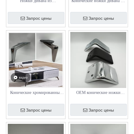
Ножки дивана из
Конические ножки дивана из
алюминиевого сплава на заказ
алюминиевого сплава высотой
с железной монтажной
120 мм с регулируемыми
Запрос цены
Запрос цены
пластиной
ножками для кроватей и
шкафов
видео
Конические хромированные
OEM конические ножки
ножки дивана премиум-класса
дивана для мебели
для стола
Запрос цены
Запрос цены