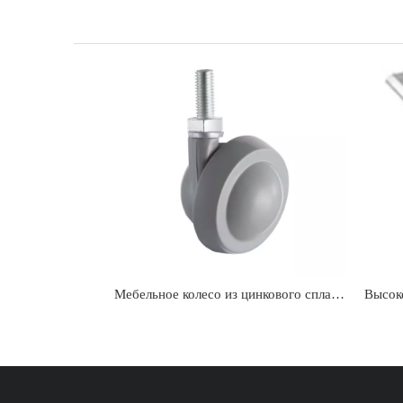
Мебельное колесо из цинкового сплава M8 M10 с резьбой 15 мм, поворотный ролик со стержнем